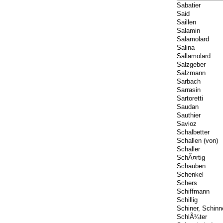
Sabatier
Said
Saillen
Salamin
Salamolard
Salina
Sallamolard
Salzgeber
Salzmann
Sarbach
Sarrasin
Sartoretti
Saudan
Sauthier
Savioz
Schalbetter
Schallen (von)
Schaller
SchÃ¤rtig
Schauben
Schenkel
Schers
Schiffmann
Schillig
Schiner, Schinn
SchlÃ¼ter