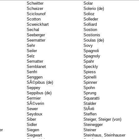
Schwitter
Solar
Schwizer
Solerio (de)
Sciclounof
Solioz
Scotton
Solleder
Scweickhart
Solliard
Sechal
Sostion
Seeberger
Sostionis
Seematter
Soulas (de)
Sehr
Sovy
Seiler
Spagnoli
Selz
Spagnoly
Sematter
Spahr
Semblanet
Speckly
Senfri
Spiess
Senggen
Spinelli
SÃ©pibus (de)
Spinner
Seppey
Spohn
Seppibus (de)
Sprung
Sermier
Squaratti
SÃ©verin
Stalder
Sewer
StÃ¤li
Seydoux
Steffen
Siber
Steiger, Steiger (von)
Sidler
Steinegger
er
Siegen
Steiner
Siegwart
Steinhaus, Steinhauser