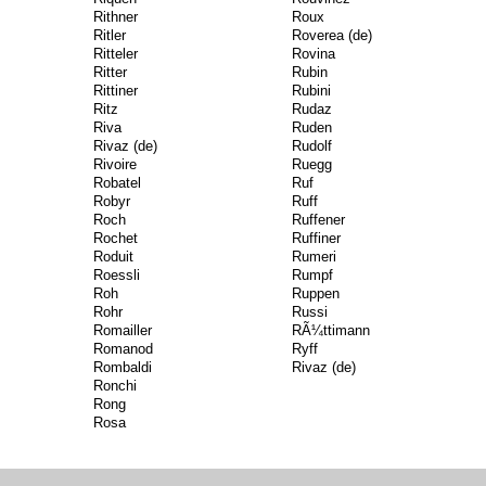
Rithner
Roux
Ritler
Roverea (de)
Ritteler
Rovina
Ritter
Rubin
Rittiner
Rubini
Ritz
Rudaz
Riva
Ruden
Rivaz (de)
Rudolf
Rivoire
Ruegg
Robatel
Ruf
Robyr
Ruff
Roch
Ruffener
Rochet
Ruffiner
Roduit
Rumeri
Roessli
Rumpf
Roh
Ruppen
Rohr
Russi
Romailler
RÃ¼ttimann
Romanod
Ryff
Rombaldi
Rivaz (de)
Ronchi
Rong
Rosa