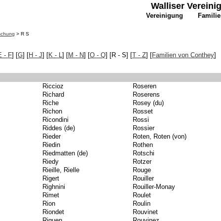
Walliser Verein
Vereinigung
Famili
rschung
> R S
E - F
] [
G
] [
H - J
]
[
K - L
]
[
M - N
]
[
O - Q
]
[R - S] [
T - Z
]
[
Familien von Conthey
]
Riccioz
Roseren
Richard
Roserens
Riche
Rosey (du)
Richon
Rosset
Ricondini
Rossi
Riddes (de)
Rossier
Rieder
Roten, Roten (von)
Riedin
Rothen
Riedmatten (de)
Rotschi
Riedy
Rotzer
Rieille, Rielle
Rouge
Rigert
Rouiller
Righnini
Rouiller-Monay
Rimet
Roulet
Rion
Roulin
Riondet
Rouvinet
Riquen
Rouvinez