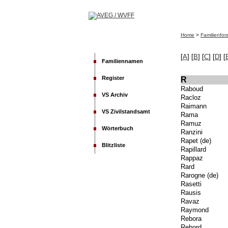
Home
>
Familienfo
[
A
]
[
B
] [
C
] [
D
] [
Familiennamen
Register
R
Raboud
VS Archiv
Racloz
Raimann
VS Zivilstandsamt
Rama
Ramuz
Wörterbuch
Ranzini
Rapet (de)
Blitzliste
Rapillard
Rappaz
Rard
Rarogne (de)
Rasetti
Rausis
Ravaz
Raymond
Rebora
Rebord