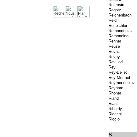
Recrosio
Regotz
Reichenbach
Reidl
Reitpichler
Remondeulaz
Remondino
Renner
Reuse
Revaz
Revey
Revillod
Rey
Rey-Bellet
Rey-Mermet
Reymondeulaz
Reynard
Rhoner
Riand
Riant
Ribordy
Ricarini
Riccio
S