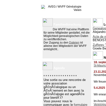
Familienforschung
L
Genealog
Die WVFF hat eine Plattform
Alejandr
für seine Mitglieder gestaltet, mit die
Möglichkeit genealogischen Daten
Acte de 
zu veröffentlichen.
BENOIS
Der Zugang zu den
Dateien
ist
Zufferey 
alleine den Mitgliedern der WVFF
Gioele Be
ermöglicht..
N
18. sept
St-Mauri
Agenda
23.11.20
November,
* * * * * * * * * * * * * * * *
Une sortie ou une rencontre de
Wir freue
votre association
gÃ©nÃ©alogique ou un
5.4.2025
Ã©vÃ¨nement en lien avec la
gÃ©nÃ©alogie est agendÃ©e
Wir erwar
pour bientÃ´t?
Vous pouvez nous le
Im Ansch
Vereinig
communiquer avec le
formulaire