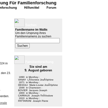
igung Für Familienforschung
enforschung
Hilfsmittel
Forum
Suchen
Familienname im Wallis
Um den Ursprung ihres
Familiennamens zu suchen
Familienforschung
024 in
Sie sind am
9. August geboren
 den 23.
1890 in Monthey :
VANAY LÃ©ontine JosÃ©phine
1871 in Monthey :
DEGIULI Marie-Louise JosÃ©phine
1846 in Chamoson :
.
BOVIER Jacques Joseph
1800 in Monthey :
CARRAUX Joseph-ThÃ©odore
werden.
1910 in Monthey :
PATTARONI Joseph Pierre
ionale