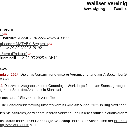
Walliser Verein
Vereinigung
Famili
e forum
ie
(0)
o Eberhardt -Eggel -
le 22-07-2025 à 13:33
naissance MATHEY Benjamin
(5)
T -
le 29-05-2025 à 21:02
"Pierre d'Antoine"
(2)
ltraminelli -
le 23-05-2025 à 14:31
ews
embrer 2024
Die dritte Versammlung unserer Vereinigung fand am 7. September 2
ce
statt
24
Die zweite Ausgabe unserer Genealogie-Workshops findet am Samstagmorgen,
 in der Salle des Arsenaux in Sion statt.
n uns darauf, Sie zahlreich zu treffen.
Die Generalversammlung unseres Vereins wird am 5. April 2025 in Brig stattfinden
ten Sie zahlreich, da wir dort unseren Vorstand und unsere Statuten aktualisieren 
luss daran findet unser Genealogie-Workshop und eine PrÃ¤sentation der
Internat
ung fÃ¼r Walsertum
statt.