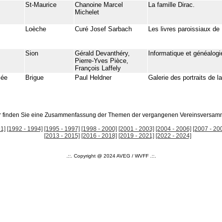
St-Maurice
Chanoine Marcel
La famille Dirac.
Michelet
Loèche
Curé Josef Sarbach
Les livres paroissiaux de
Sion
Gérald Devanthéry,
Informatique et généalogi
Pierre-Yves Pièce,
François Laffely
lée
Brigue
Paul Heldner
Galerie des portraits de l
r finden Sie eine Zusammenfassung der Themen der vergangenen Vereinsversam
1]
[1992 - 1994]
[1995 - 1997]
[1998 - 2000]
[2001 - 2003]
[2004 - 2006]
[2007 - 20
[2013 - 2015]
[2016 - 2018]
[2019 - 2021]
[2022 - 2024]
.::. Copyright @ 2024 AVEG / WVFF .::.