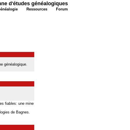
nne d'études généalogiques
énéalogie
Ressources
Forum
he généalogique.
s fiables: une mine
logies de Bagnes.