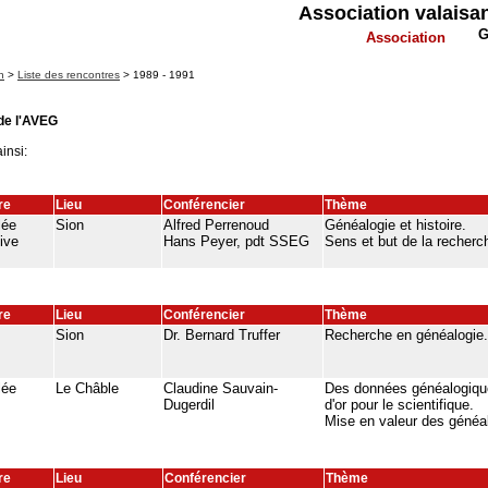
Association valaisa
G
Association
n
>
Liste des rencontres
> 1989 - 1991
de l'AVEG
insi:
re
Lieu
Conférencier
Thème
lée
Sion
Alfred Perrenoud
Généalogie et histoire.
tive
Hans Peyer, pdt SSEG
Sens et but de la recherc
re
Lieu
Conférencier
Thème
Sion
Dr. Bernard Truffer
Recherche en généalogie.
lée
Le Châble
Claudine Sauvain-
Des données généalogique
Dugerdil
d'or pour le scientifique.
Mise en valeur des généa
re
Lieu
Conférencier
Thème