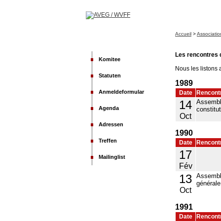
Accueil
>
Associatio
Les rencontres 
Komitee
Nous les listons a
Statuten
1989
Anmeldeformular
Date
Rencont
14
Assemb
Agenda
constitu
Oct
Adressen
1990
Treffen
Date
Rencont
17
Mailinglist
Fév
13
Assemb
générale
Oct
1991
Date
Rencont