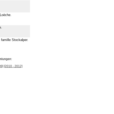
 Loèche.
e.
a famille Stockalper.
mlungen:
09]
[2010 - 2012]