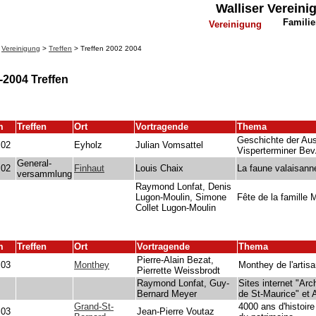
Walliser Verein
Famili
Vereinigung
>
Vereinigung
>
Treffen
> Treffen 2002 2004
-2004 Treffen
m
Treffen
Ort
Vortragende
Thema
Geschichte der Au
.02
Eyholz
Julian Vomsattel
Visperterminer Be
General-
.02
Finhaut
Louis Chaix
La faune valaisanne
versammlung
Raymond Lonfat, Denis
Lugon-Moulin, Simone
Fête de la famille 
Collet Lugon-Moulin
m
Treffen
Ort
Vortragende
Thema
Pierre-Alain Bezat,
.03
Monthey
Monthey de l'artisa
Pierrette Weissbrodt
Raymond Lonfat, Guy-
Sites internet "Arc
Bernard Meyer
de St-Maurice" et
Grand-St-
4000 ans d'histoire 
.03
Jean-Pierre Voutaz