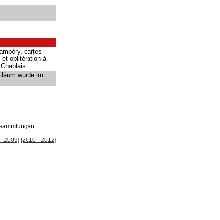
ampéry, cartes
et oblitération à
u Chablais
biläum wurde im
ersammlungen:
- 2009]
[2010 - 2012]