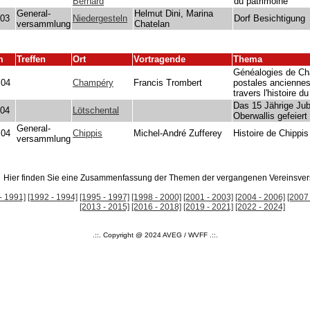
Bernard
du patrimoine
General-
Helmut Dini, Marina
.03
Niedergesteln
Dorf Besichtigung
versammlung
Chatelan
m
Treffen
Ort
Vortragende
Thema
Généalogies de Ch
.04
Champéry
Francis Trombert
postales anciennes 
travers l'histoire d
Das 15 Jährige Ju
.04
Lötschental
Oberwallis gefeiert
General-
.04
Chippis
Michel-André Zufferey
Histoire de Chippis
versammlung
Hier finden Sie eine Zusammenfassung der Themen der vergangenen Vereinsv
- 1991]
[1992 - 1994]
[1995 - 1997]
[1998 - 2000]
[2001 - 2003]
[2004 - 2006]
[2007 
[2013 - 2015]
[2016 - 2018]
[2019 - 2021]
[2022 - 2024]
.::. Copyright @ 2024 AVEG / WVFF .::.