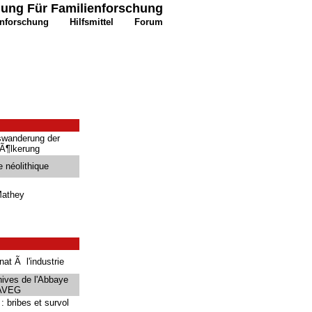
igung Für Familienforschung
enforschung
Hilfsmittel
Forum
swanderung der
vÃ¶lkerung
 néolithique
Mathey
nat Ã l'industrie
hives de l'Abbaye
 AVEG
: bribes et survol