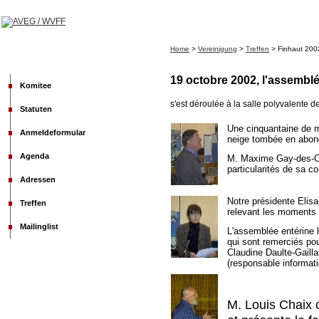
Home
>
Vereinigung
>
Treffen
> Finhaut 200
19 octobre 2002, l'assembl
Komitee
s'est déroulée à la salle polyvalente de
Statuten
Une cinquantaine de me
Anmeldeformular
neige tombée en abond
Agenda
M. Maxime Gay-des-Com
particularités de sa 
Adressen
Notre présidente Elis
Treffen
relevant les moments 
Mailinglist
L'assemblée entérine
qui sont remerciés pou
Claudine Daulte-Gailla
(responsable informat
M. Louis Chaix c