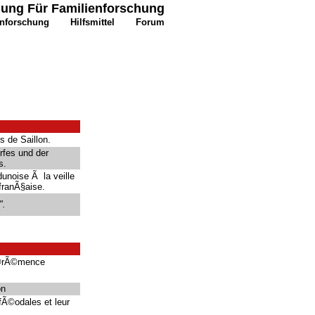
igung Für Familienforschung
enforschung
Hilfsmittel
Forum
s de Saillon.
rfes und der
s.
unoise Ã la veille
franÃ§aise.
".
Ã©rÃ©mence
on
Ã©odales et leur