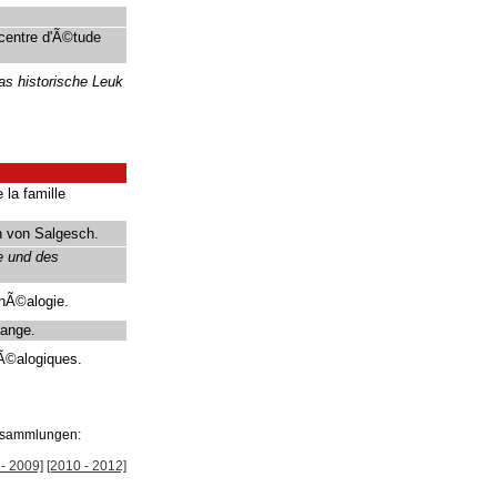
centre d'Ã©tude
s historische Leuk
la famille
n von Salgesch.
e und des
nÃ©alogie.
ange.
Ã©alogiques.
ersammlungen:
- 2009]
[2010 - 2012]