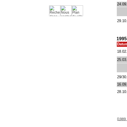
24.09
29.10
1995
Datu
18.02
25.03
29/30
16.09
28.10
[1989 