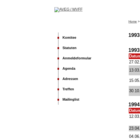
Home
1993
Komitee
Statuten
1993
Datu
Anmeldeformular
27.02
Agenda
13.03
Adressen
15.05
Treffen
30.10
Mailinglist
1994
Datu
12.03
23.04
04.06