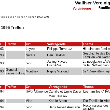
Walliser Verein
Famili
Vereinigung
>
Vereinigung
>
Treffen
> Treffen 1993 1995
-1995 Treffen
m
Treffen
Ort
Vortragende
Thema
.93
Leytron
Philippe Terrettaz
Histoire des famille
Geschichte des Do
.93
Naters
Paul Heldner
Familien von Nater
Janine Fayard
La population sÃ©d
.93
Sion
DuchÃªne
de la RÃ©volution 
General-
.93
Monthey
Raphy Vuilloud
Le "Vieux-Monthey
versammlung
m
Treffen
Ort
Vortragende
Thema
.94
HÃ©rÃ©mence
Camille et Emile Dayer
Les familles d'H
Marc Dussex
.94
Visp
Karl In Albon
Die Familie In-Alb
Reconnaissances f
.94
Sion
Hans Robert Ammann
utilitÃ©.