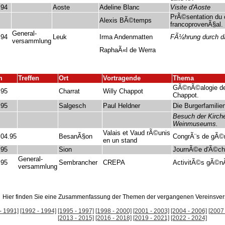
.94
Aoste
Adeline Blanc
Visite d'Aoste
PrÃ©sentation du 
Alexis BÃ©temps
francoprovenÃ§al.
General-
.94
Leuk
Irma Andenmatten
FÃ¼hrung durch da
versammlung
RaphaÃ«l de Werra
m
Treffen
Ort
Vortragende
Thema
GÃ©nÃ©alogie de 
.95
Charrat
Willy Chappot
Chappot.
.95
Salgesch
Paul Heldner
Die Burgerfamilie
Besuch der Kirch
Weinmuseums.
Valais et Vaud rÃ©unis
.04.95
BesanÃ§on
CongrÃ¨s de gÃ©
en un stand
.95
Sion
JournÃ©e d'Ã©ch
General-
.95
Sembrancher
CREPA
ActivitÃ©s gÃ©n
versammlung
Hier finden Sie eine Zusammenfassung der Themen der vergangenen Vereinsv
- 1991]
[1992 - 1994]
[1995 - 1997]
[1998 - 2000]
[2001 - 2003]
[2004 - 2006]
[2007 
[2013 - 2015]
[2016 - 2018]
[2019 - 2021]
[2022 - 2024]