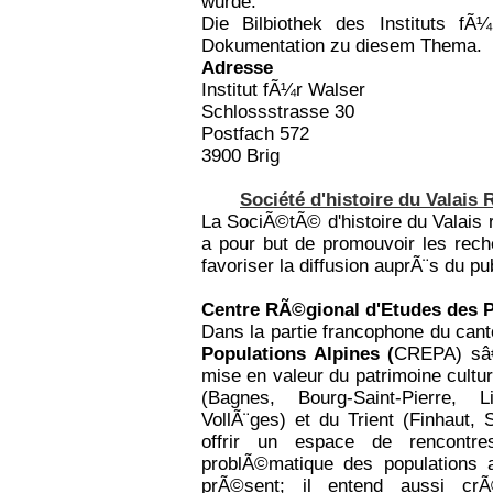
wurde.
Die Bilbiothek des Instituts fÃ
Dokumentation zu diesem Thema.
Adresse
Institut fÃ¼r Walser
Schlossstrasse 30
Postfach 572
3900 Brig
Société d'histoire du Valais
La SociÃ©tÃ© d'histoire du Valai
a pour but de promouvoir les reche
favoriser la diffusion auprÃ¨s du pub
Centre RÃ©gional d'Etudes des 
Dans la partie francophone du cant
Populations Alpines (
CREPA) sâ€
mise en valeur du patrimoine cult
(Bagnes, Bourg-Saint-Pierre, 
VollÃ¨ges) et du Trient (Finhaut, 
offrir un espace de rencontr
problÃ©matique des populations 
prÃ©sent; il entend aussi cr