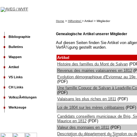
Home
>
Hilfsmittel
> Artikel > Mitglieder
Genealogische Artikel unserer Mitglieder
Bibliographie
Auf diesen Seiten finden Sie Artikel von allg
Bulletins
VerfÃ¼gung gestellt wurden.
Wappen
Artikel
Histoire des familles du Mont de Salvan
(PD
Artikel
Revenus des mairies valaisannes en 1812
(P
Evolution démographique d'Evionnaz au 19e 
VS Links
(PDF)
CH Links
Une famille Coquoz de Salvan à Leadville-Co
(PDF)
VolkszÃ¤hlungen
Valaisans les plus riches en 1811
(PDF)
Loi de 1804 sur les mères célibataires
(PDF)
Werkzeuge
Candidats conseillers municipaux de Brig, Si
Maurice en 1812
(PDF)
Valeur des monnaies en 1811
(PDF)
Description du département du Simplon ou de 