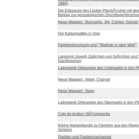
1880)
Die Erfassung des Leuker PfarrbÃ¼cher mit de
Beitrag zur genealogischen Grundlagenforschu
Neue Wappen : Buscaglia, Jilg, Campo, Ganzer
Die Kalbermatten in Visp
Familienforschung und ""Walliser in aller Welt""
Landvogt Joseph Zukirchen von GrÃ¤chen und 
Nachkommen
Latinisierte Ortsnamen des Unterwallis in den Pf
Neue Wappen : Imber, Charvat
Neue Wappen : Nagy
Latinisierte Ortsnamen des Oberwallis in den Pfa
Coin du lecteur / BÃ¼cherecke
Kleine Namenkunde zu Familien aus des Region
Simplon
Quellen und Quellennachweise