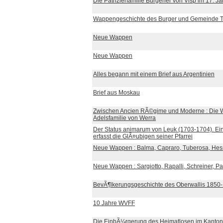
Die Patrizierfamilie Burgener von Visp im 17. J
Wappengeschichte des Burger und Gemeinde 
Neue Wappen
Neue Wappen
Alles begann mit einem Brief aus Argentinien
Brief aus Moskau
Zwischen Ancien RÃ©gime und Moderne : Die W
Adelsfamilie von Werra
Der Status animarum von Leuk (1703-1704). Ei
erfasst die GlÃ¤ubigen seiner Pfarrei
Neue Wappen : Balma, Capraro, Tuberosa, Hes
Neue Wappen : Sargiotto, Rapalli, Schreiner, Pa
BevÃ¶lkerungsgeschichte des Oberwallis 1850
10 Jahre WVFF
Die EinbÃ¼rgerung des Heimatlosen im Kanton 