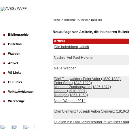
Home
>
Hilfsmittel
> Artikel > Bulletins
Neuauflage von Artikeln, die in unseren Bullet
Bibliographie
Artikel
Bulletins
[Die Inderbinen, Ulrich
Wappen
Nachruf Auf Paul Heldner
Artikel
Neue Wappen
VS Links
[Die] Taugwalder / Peter Vater (1820-1888)
CH Links
Peter Sohn (1843-1923)
Matthaus Zumtaugwald (1825-1872)
Hannes (1910-2007)
VolkszÃ¤hlungen
Rudolph (1867-1953)
Neue Wappen 2014
Werkzeuge
[Die] Clemenz / Joseph Anton Clemenz (1810-1
Quellen zur Familienforschung im Walliser Staa