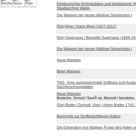
Elektronischer Archivkatalog und digitalisierte 
Staatsarchivs Wallis
Die Wappen der neuen Walliser Gemeinden I
[Die] Wyer / Hans Wyer (1927-2012)
[Die] Supersaxo / Benedikt Supersaxo (1869-19
Die Wappen der neuen Walliser Gemeinden I
Neue Wappen
Biner Wappen
TNG - Eine ausgezeichnete Software zum Austa
Nachforschungsdaten
Neue Wappen
Brutsche, Giroud / SaviÃ¨se, Monnet / Iserables,
[Die] Blatter (Zermatt, Visp) / Anton Blatter 1745
Beschrieb zur Dorfbesichtigung Naters
Die Emigration von Walliser Ã¼ber des Hafen 