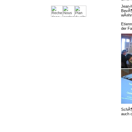
Jean-
BevÃ¶
wÃ¤hre
Etien
der Fa
SchÃ¶
auch 