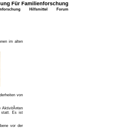
igung Für Familienforschung
enforschung
Hilfsmittel
Forum
onen im alten
derheiten von
 AktivitÃ¤ten
statt. Es ist
bene vor der