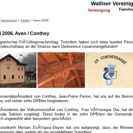
Walliser Verein
Famili
Vereinigung
>
Vereinigung
>
Treffen
> Aven 2006
i 2006, Aven / Conthey
egnerischer FrÃ¼hlingsnachmittag. Trotzdem haben sich etwa hundert Pers
ndeschulhaus an der Strasse nach Derborence zusammengefunden!
emeindeprÃ¤sident von Conthey, Jean-Pierre Penon, hat uns auf die Beson
y und seiner zehn DÃ¶rfer hingewiesen.
rÃ¤sidentin der VolkuniversitÃ¤t von Conthey, Frau VÃ©ronique Duc hat die
okale Sektion vorgelegt. Diese finden in der zehn DÃ¶rfern der Gemeinde 
ich ungewohnt aber besonders geschÃ¤tzt.
istorikerin Myriam EvÃ©quoz-Dayen hat uns aufgezeigt, dass die Rhonee
¤mmung alles andere als ein ausgedehnter Sumpfwar.