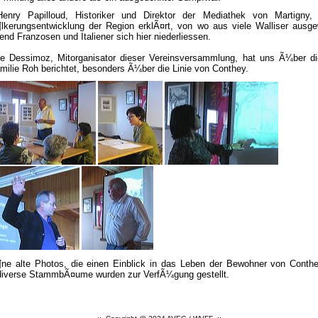
Henry Papilloud, Historiker und Direktor der Mediathek von Martigny,
lkerungsentwicklung der Region erklÃ¤rt, von wo aus viele Walliser ausge
nd Franzosen und Italiener sich hier niederliessen.
ne Dessimoz, Mitorganisator dieser Vereinsversammlung, hat uns Ã¼ber d
milie Roh berichtet, besonders Ã¼ber die Linie von Conthey.
ne alte Photos, die einen Einblick in das Leben der Bewohner von Conth
diverse StammbÃ¤ume wurden zur VerfÃ¼gung gestellt.