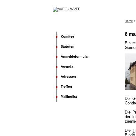
Home
6 ma
Komitee
Ein r
Statuten
Gemei
Anmeldeformular
Agenda
Adressen
Treffen
Mailinglist
Der G
Conthe
Die P
der l
zieml
Die H
EindÃ